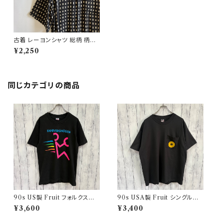
古着 レーヨンシャツ 総柄 柄シ
ャツ ビンテージ 半袖シャツ
¥2,250
同じカテゴリの商品
90s US製 Fruit フォルクスワ
90s USA製 Fruit シングルス
ーゲン シングルステッチTシャツ
テッチTシャツ ポケットT scree
¥3,600
¥3,400
ヴィンテージTシャツ アド 企業
nstars ヴィンテージ