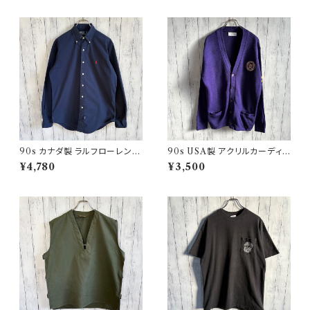
90s カナダ製 ラルフローレン
90s USA製 アクリルカーディガ
ボタンダウンシャツ Ralph Laur
ン レタード 紫 アメリカ製
¥4,780
¥3,500
en