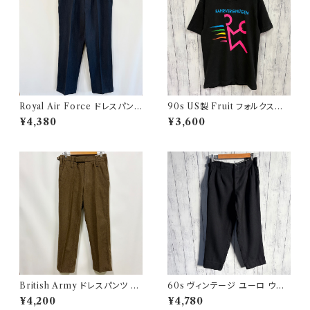
Royal Air Force ドレスパンツ
90s US製 Fruit フォルクスワ
イギリス軍 スラックス ミリタリ
ーゲン シングルステッチTシャツ
¥4,380
¥3,600
ーパンツ 8
ヴィンテージTシャツ アド 企業
British Army ドレスパンツ イ
60s ヴィンテージ ユーロ ウー
ギリス軍 スラックス ミリタリー
ルパンツ スラックス ビンテージ
¥4,200
¥4,780
パンツ ウールパンツ2
32