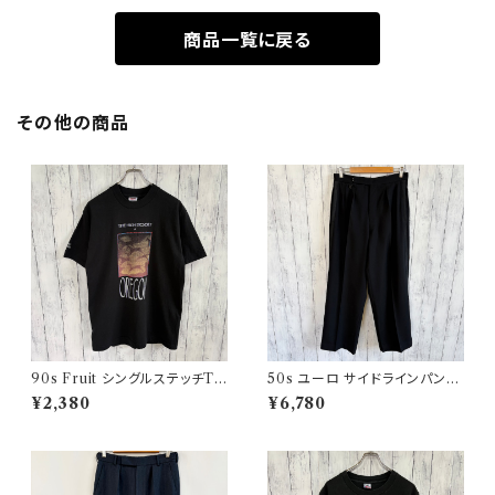
商品一覧に戻る
その他の商品
90s Fruit シングルステッチTシ
50s ユーロ サイドラインパンツ
ャツ プリントT
ウールパンツ ワイドスラックドレ
¥2,380
¥6,780
スパンツ