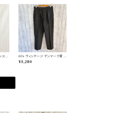
ランス軍
60s ヴィンテージ デンマーク軍 ウ
ワーク
ールパンツ ミリタリーパンツ スラ
¥5,280
ックス