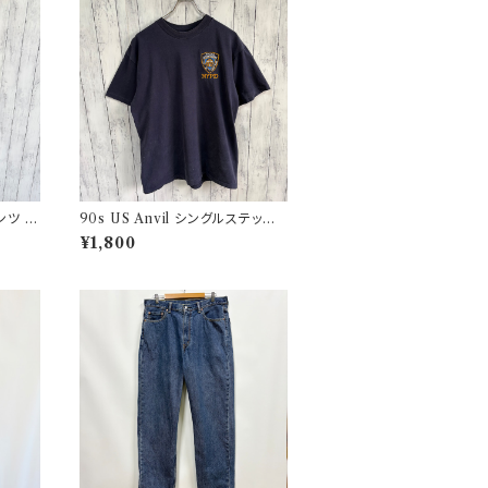
ンツ ウ
90s US Anvil シングルステッチT
ドレスパ
シャツ ニューヨーク警察 ヴィンテ
¥1,800
ージ