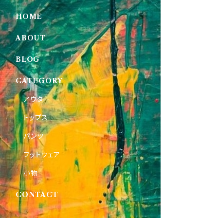
HOME
ABOUT
BLOG
CATEGORY
アウター
トップス
パンツ
フットウェア
小物
CONTACT