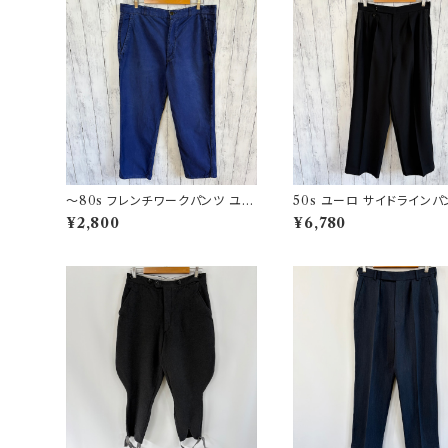
〜80s フレンチワークパンツ ユー
50s ユーロ サイドラインパ
ロワーク コットンパンツ
ールパンツ ワイドスラック
¥2,800
¥6,780
ンツ