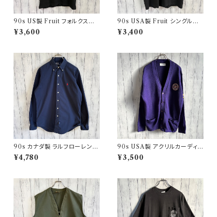
90s US製 Fruit フォルクスワ
90s USA製 Fruit シングルス
ーゲン シングルステッチTシャツ
テッチTシャツ ポケットT scree
¥3,600
¥3,400
ヴィンテージTシャツ アド 企業
nstars ヴィンテージ
90s カナダ製 ラルフローレン
90s USA製 アクリルカーディガ
ボタンダウンシャツ Ralph Laur
ン レタード 紫 アメリカ製
¥4,780
¥3,500
en