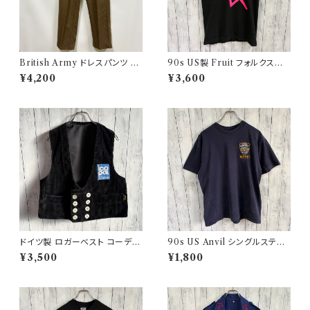
British Army ドレスパンツ イ
90s US製 Fruit フォルクスワ
ギリス軍 スラックス ミリタリー
ーゲン シングルステッチTシャツ
¥4,200
¥3,600
パンツ ウールパンツ2
ヴィンテージTシャツ アド 企業
ドイツ製 ロガーベスト コーデュ
90s US Anvil シングルステッ
ロイベスト ワークベスト 黒 ダブ
チTシャツ ニューヨーク警察 ヴ
¥3,500
¥1,800
ルブレスト
ィンテージ