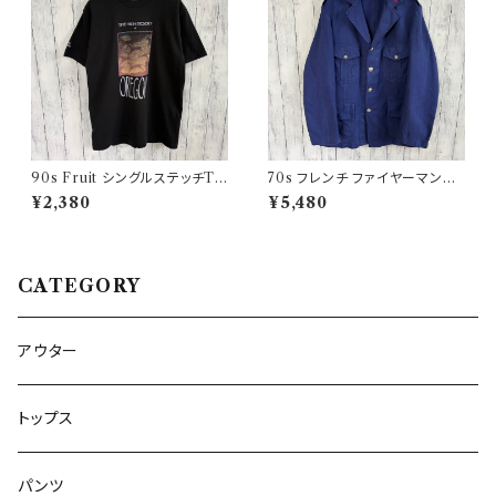
90s Fruit シングルステッチTシ
70s フレンチ ファイヤーマンジ
ャツ プリントT
ャケット ワークジャケット ヴィン
¥2,380
¥5,480
テージ
CATEGORY
アウター
トップス
パンツ