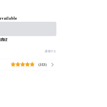
available
方向け
通報する
(315)