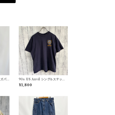
ーズパン
90s US Anvil シングルステッチT
 5
シャツ ニューヨーク警察 ヴィンテ
¥1,800
ージ