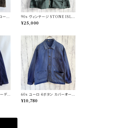
 コーデ
90s ヴィンテージ STONE ISLA
 ファ
ND ウールジャケット ストーンア
¥25,000
イランド グリーンエッジ
コーデュ
60s ユーロ 4ボタン カバーオール
ジ
ワークジャケット 月桂樹ボタン ヴ
¥10,780
ィンテージ