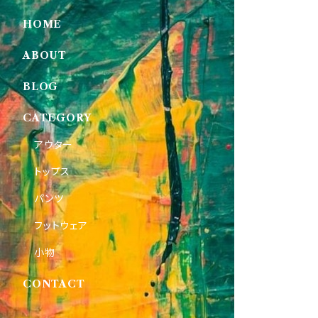
HOME
ABOUT
BLOG
CATEGORY
アウター
トップス
パンツ
フットウェア
小物
CONTACT