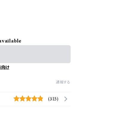
available
方向け
通報する
(315)