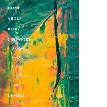
HOME
ABOUT
BLOG
CATEGORY
アウター
トップス
パンツ
フットウェア
小物
CONTACT