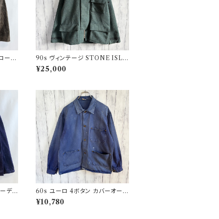
 コーデ
90s ヴィンテージ STONE ISLA
 ファ
ND ウールジャケット ストーンア
¥25,000
イランド グリーンエッジ
コーデュ
60s ユーロ 4ボタン カバーオール
ジ
ワークジャケット 月桂樹ボタン ヴ
¥10,780
ィンテージ