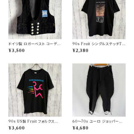
ドイツ製 ロガーベスト コーデュ
90s Fruit シングルステッチTシ
ロイベスト ワークベスト 黒 ダブ
ャツ プリントT
¥3,500
¥2,380
ルブレスト
90s US製 Fruit フォルクスワ
60〜70s ユーロ ジョッパーズ
ーゲン シングルステッチTシャツ
パンツ ウールパンツ ヴィンテー
¥3,600
¥4,680
ヴィンテージTシャツ アド 企業
ジ 5