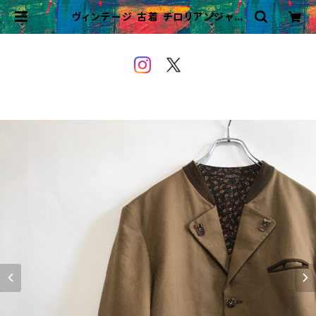
ヴィンテージ 古着 チロリアンジャケ
ット ビンテージ テーラードジャケッ
ト | VINTAGE&USED OWEYO
U