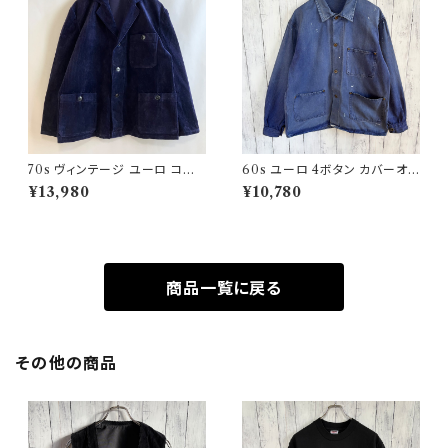
70s ヴィンテージ ユーロ コー
60s ユーロ 4ボタン カバーオ
デュロイ セットアップ ビンテー
ール ワークジャケット 月桂樹ボ
¥13,980
¥10,780
ジ
タン ヴィンテージ
商品一覧に戻る
その他の商品