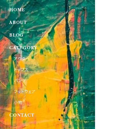
HOME
ABOUT
BLOG
CATEGORY
アウター
トップス
パンツ
フットウェア
小物
CONTACT