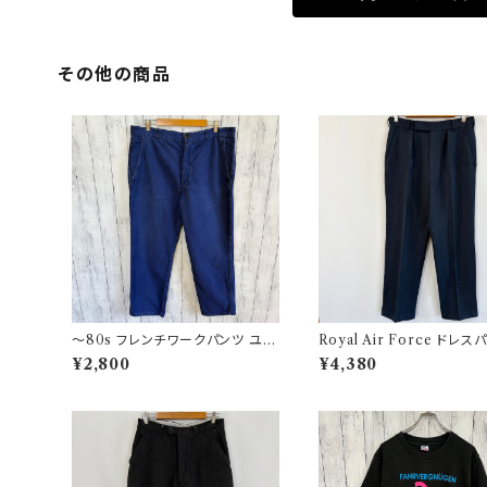
その他の商品
〜80s フレンチワークパンツ ユー
Royal Air Force ドレス
ロワーク コットンパンツ
イギリス軍 スラックス ミリ
¥2,800
¥4,380
ンツ 8