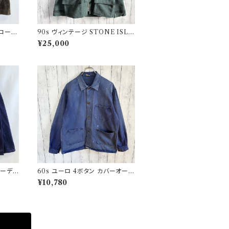
 コーデ
90s ヴィンテージ STONE ISLA
 ファ
ND ウールジャケット ストーンア
¥25,000
イランド グリーンエッジ
コーデュ
60s ユーロ 4ボタン カバーオール
ジ
ワークジャケット 月桂樹ボタン ヴ
¥10,780
ィンテージ