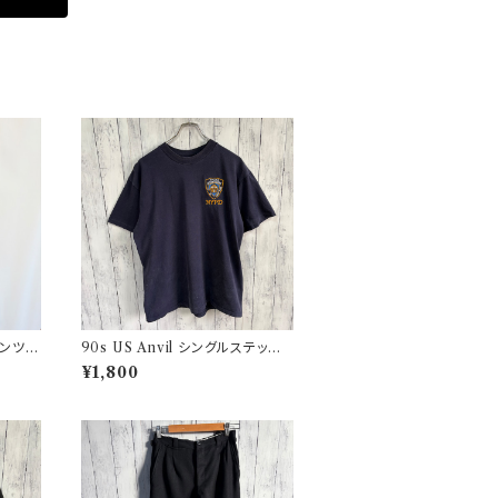
パンツ
90s US Anvil シングルステッチT
タリーパ
シャツ ニューヨーク警察 ヴィンテ
¥1,800
ージ