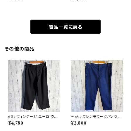
ーロミリタリー
テージTシャツ ポケT
商品一覧に戻る
その他の商品
60s ヴィンテージ ユーロ ウー
〜80s フレンチワークパンツ ユ
ルパンツ スラックス ビンテージ
ーロワーク コットンパンツ
¥4,780
¥2,800
32