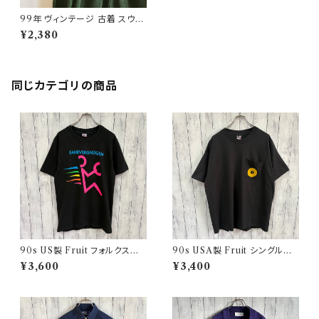
99年 ヴィンテージ 古着 スウェ
ーデン軍 サーマルニット ハーフ
¥2,380
ジップ スウェット
同じカテゴリの商品
90s US製 Fruit フォルクスワ
90s USA製 Fruit シングルス
ーゲン シングルステッチTシャツ
テッチTシャツ ポケットT scree
¥3,600
¥3,400
ヴィンテージTシャツ アド 企業
nstars ヴィンテージ