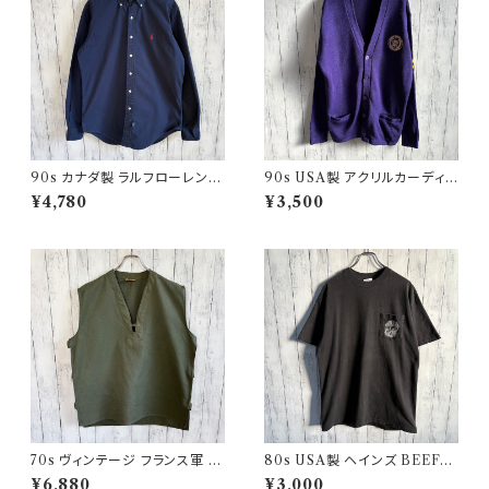
90s カナダ製 ラルフローレン
90s USA製 アクリルカーディガ
ボタンダウンシャツ Ralph Laur
ン レタード 紫 アメリカ製
¥4,780
¥3,500
en
70s ヴィンテージ フランス軍 G
80s USA製 ヘインズ BEEFY
AOベスト ミリタリーベスト ユ
シングルステッチTシャツ ヴィン
¥6,880
¥3,000