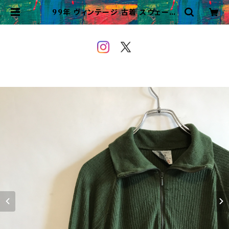
99年 ヴィンテージ 古着 スウェーデ
ン軍 サーマルニット ハーフジップ ス
ウェット | VINTAGE&USED O
WEYOU