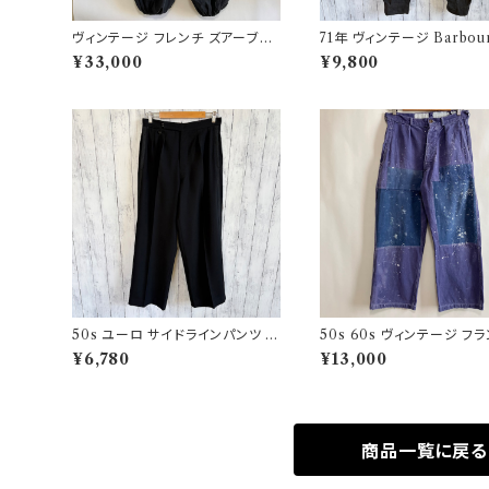
ヴィンテージ フレンチ ズアーブパ
71年 ヴィンテージ Barbou
ンツ ミリタリー フランス軍 フレン
グ インターナショナルパンツ
¥33,000
¥9,800
チアンティーク
ルドパンツ Barbour
50s ユーロ サイドラインパンツ ウ
50s 60s ヴィンテージ フ
ールパンツ ワイドスラックドレスパ
ワークパンツ ペンキ パッチ
¥6,780
¥13,000
ンツ
商品一覧に戻る