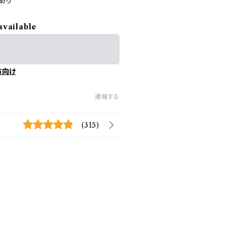
あり
available
方向け
通報する
(315)