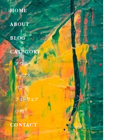
HOME
ABOUT
BLOG
CATEGORY
アウター
トップス
パンツ
フットウェア
小物
CONTACT