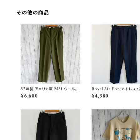
その他の商品
52年製 アメリカ軍 M51 ウールパ
Royal Air Force ドレス
ンツ ミリタリーパンツ スラックス
イギリス軍 スラックス ミリ
¥6,600
¥4,380
ヴィンテージ US ARMY 13
ンツ 8