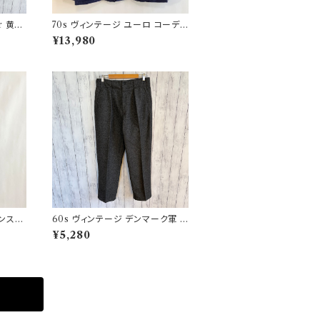
r 黄タ
70s ヴィンテージ ユーロ コーデュ
 オイ
ロイ セットアップ ビンテージ
¥13,980
ランス軍
60s ヴィンテージ デンマーク軍 ウ
ワーク
ールパンツ ミリタリーパンツ スラ
¥5,280
ックス