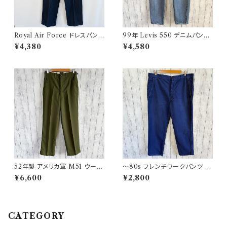
Royal Air Force ドレスパンツ
99年 Levis 550 デニムパンツ
イギリス軍 スラックス ミリタリ
ワイドデニム リーバイス ヴィン
¥4,380
¥4,580
ーパンツ 8
テージ 21
52年製 アメリカ軍 M51 ウール
〜80s フレンチワークパンツ ユ
パンツ ミリタリーパンツ スラッ
ーロワーク コットンパンツ
¥6,600
¥2,800
クス ヴィンテージ US ARMY 1
3
CATEGORY