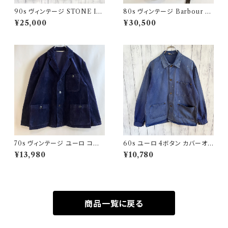
90s ヴィンテージ STONE ISL
80s ヴィンテージ Barbour 2
AND ウールジャケット ストーン
ワラント ソルウェイジッパー Sol
¥25,000
¥30,500
アイランド グリーンエッジ
way Zipper オイルドジャケット
70s ヴィンテージ ユーロ コー
60s ユーロ 4ボタン カバーオ
デュロイ セットアップ ビンテー
ール ワークジャケット 月桂樹ボ
¥13,980
¥10,780
ジ
タン ヴィンテージ
商品一覧に戻る