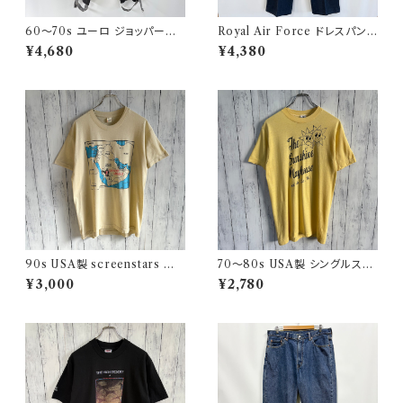
60〜70s ユーロ ジョッパーズ
Royal Air Force ドレスパンツ
パンツ ウールパンツ ヴィンテー
イギリス軍 スラックス ミリタリ
¥4,680
¥4,380
ジ 5
ーパンツ 8
90s USA製 screenstars 湾
70〜80s USA製 シングルステ
岸戦争 シングルステッチTシャ
ッチT ヴィンテージTシャツ
¥3,000
¥2,780
ツ ヴィンテージTシャツ