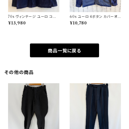
70s ヴィンテージ ユーロ コー
60s ユーロ 4ボタン カバーオ
デュロイ セットアップ ビンテー
ール ワークジャケット 月桂樹ボ
¥13,980
¥10,780
ジ
タン ヴィンテージ
商品一覧に戻る
その他の商品