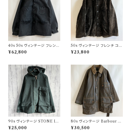
40s 50s ヴィンテージ フレンチ
50s ヴィンテージ フレンチ コー
Vポケ ブラックモールスキンジャ
デュロイジャケット ビンテージ
¥62,800
¥23,800
ケット カバーオール
ファーマーズジャケット
90s ヴィンテージ STONE ISL
80s ヴィンテージ Barbour 2
AND ウールジャケット ストーン
ワラント ソルウェイジッパー Sol
¥25,000
¥30,500
アイランド グリーンエッジ
way Zipper オイルドジャケット