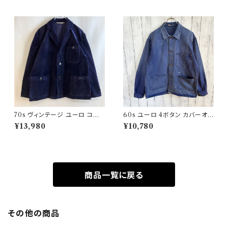
70s ヴィンテージ ユーロ コー
60s ユーロ 4ボタン カバーオ
デュロイ セットアップ ビンテー
ール ワークジャケット 月桂樹ボ
¥13,980
¥10,780
ジ
タン ヴィンテージ
商品一覧に戻る
その他の商品