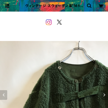
ヴィンテージ スウェーデン軍 M59
ライナージャケット ボアライナー ユ
ーロミリタリー | VINTAGE&USE
D OWEYOU