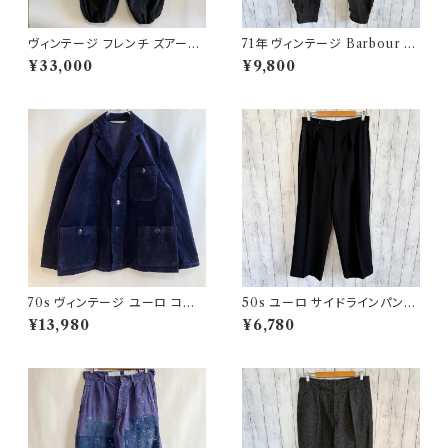
ヴィンテージ フレンチ ズアーブ
71年 ヴィンテージ Barbour 黄
パンツ ミリタリー フランス軍 フ
タグ インターナショナルパンツ
¥33,000
¥9,800
レンチアンティーク
オイルドパンツ Barbour
70s ヴィンテージ ユーロ コー
50s ユーロ サイドラインパンツ
デュロイ セットアップ ビンテー
ウールパンツ ワイドスラックドレ
¥13,980
¥6,780
ジ
スパンツ