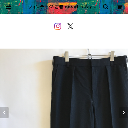
ヴィンテージ 古着 royal navy dr
ess pants イギリス軍 スラックス ド
レスパンツ | VINTAGE&USED
OWEYOU