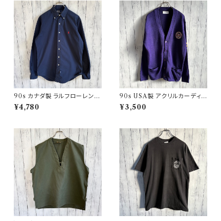
90s カナダ製 ラルフローレン
90s USA製 アクリルカーディガ
ボタンダウンシャツ Ralph Laur
ン レタード 紫 アメリカ製
¥4,780
¥3,500
en