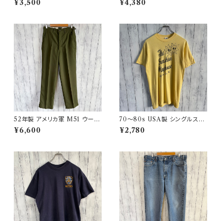
¥3,500
¥4,380
ルブレスト
ーパンツ 8
52年製 アメリカ軍 M51 ウール
70〜80s USA製 シングルステ
パンツ ミリタリーパンツ スラッ
ッチT ヴィンテージTシャツ
¥6,600
¥2,780
クス ヴィンテージ US ARMY 1
3