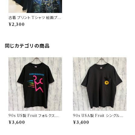
古着 プリント Tシャツ 絵画プリ
ント
¥2,300
同じカテゴリの商品
90s US製 Fruit フォルクスワ
90s USA製 Fruit シングルス
ーゲン シングルステッチTシャツ
テッチTシャツ ポケットT scree
¥3,600
¥3,400
ヴィンテージTシャツ アド 企業
nstars ヴィンテージ