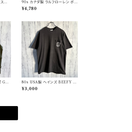
グルステッ
90s カナダ製 ラルフローレン ボタ
star
ンダウンシャツ Ralph Lauren
¥4,780
 GA
80s USA製 ヘインズ BEEFY シ
ユーロ
ングルステッチTシャツ ヴィンテー
¥3,000
ジTシャツ ポケT