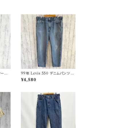
ウール
99年 Levis 550 デニムパンツ ワ
 32
イドデニム リーバイス ヴィンテー
¥4,580
ジ 21