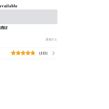
available
方向け
通報する
(315)