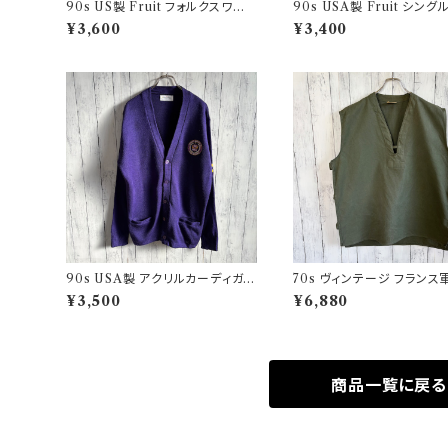
90s US製 Fruit フォルクスワー
90s USA製 Fruit シン
ゲン シングルステッチTシャツ ヴィ
チTシャツ ポケットT screen
¥3,600
¥3,400
ンテージTシャツ アド 企業
s ヴィンテージ
90s USA製 アクリルカーディガン
70s ヴィンテージ フランス軍
レタード 紫 アメリカ製
Oベスト ミリタリーベスト 
¥3,500
¥6,880
ミリタリー
商品一覧に戻る