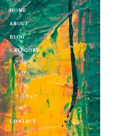
HOME
ABOUT
BLOG
CATEGORY
アウター
トップス
パンツ
フットウェア
小物
CONTACT