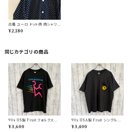
古着 ユーロ ドット柄 柄シャツ
パジャマシャツ ヨーロッパ古着
¥2,180
同じカテゴリの商品
90s US製 Fruit フォルクスワ
90s USA製 Fruit シングルス
ーゲン シングルステッチTシャツ
テッチTシャツ ポケットT scree
¥3,600
¥3,400
ヴィンテージTシャツ アド 企業
nstars ヴィンテージ