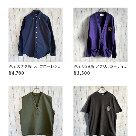
90s カナダ製 ラルフローレン
90s USA製 アクリルカーディガ
ボタンダウンシャツ Ralph Laur
ン レタード 紫 アメリカ製
¥4,780
¥3,500
en