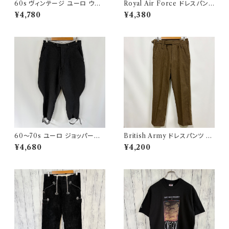
60s ヴィンテージ ユーロ ウー
Royal Air Force ドレスパンツ
ルパンツ スラックス ビンテージ
イギリス軍 スラックス ミリタリ
¥4,780
¥4,380
32
ーパンツ 8
60〜70s ユーロ ジョッパーズ
British Army ドレスパンツ イ
パンツ ウールパンツ ヴィンテー
ギリス軍 スラックス ミリタリー
¥4,680
¥4,200
ジ 5
パンツ ウールパンツ2