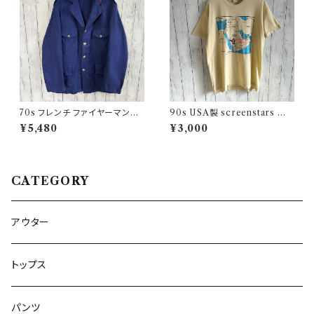
70s フレンチ ファイヤーマンジ
90s USA製 screenstars 湾
ャケット ワークジャケット ヴィン
岸戦争 シングルステッチTシャ
¥5,480
¥3,000
テージ
ツ ヴィンテージTシャツ
CATEGORY
アウター
トップス
パンツ