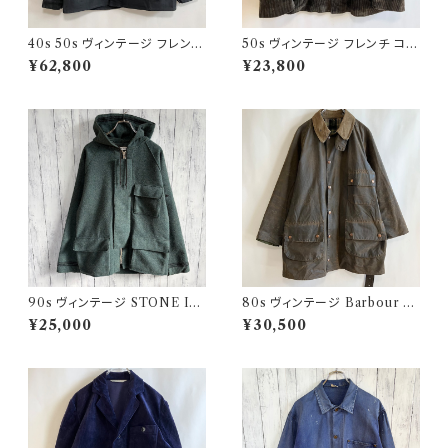
40s 50s ヴィンテージ フレンチ
50s ヴィンテージ フレンチ コー
Vポケ ブラックモールスキンジャ
デュロイジャケット ビンテージ
¥62,800
¥23,800
ケット カバーオール
ファーマーズジャケット
90s ヴィンテージ STONE ISL
80s ヴィンテージ Barbour 2
AND ウールジャケット ストーン
ワラント ソルウェイジッパー Sol
¥25,000
¥30,500
アイランド グリーンエッジ
way Zipper オイルドジャケット