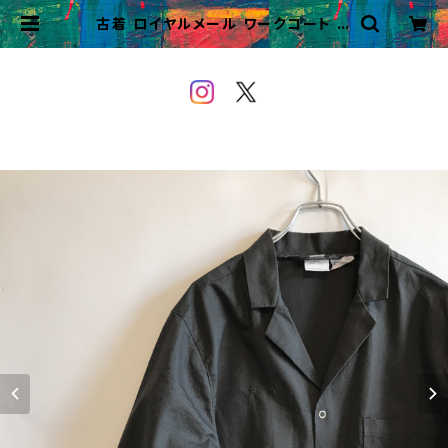
古着 ロイヤルメール ワークコート シ
ョップコート royal mail ユーロワ
ーク | VINTAGE&USED OWEY
OU