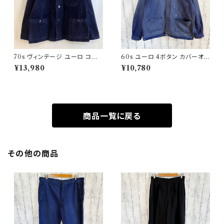
70s ヴィンテージ ユーロ コー
60s ユーロ 4ボタン カバーオ
デュロイ セットアップ ビンテー
ール ワークジャケット 月桂樹ボ
¥13,980
¥10,780
ジ
タン ヴィンテージ
商品一覧に戻る
その他の商品