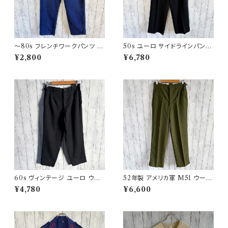
〜80s フレンチワークパンツ ユ
50s ユーロ サイドラインパンツ
ーロワーク コットンパンツ
ウールパンツ ワイドスラックドレ
¥2,800
¥6,780
スパンツ
60s ヴィンテージ ユーロ ウー
52年製 アメリカ軍 M51 ウール
ルパンツ スラックス ビンテージ
パンツ ミリタリーパンツ スラッ
¥4,780
¥6,600
32
クス ヴィンテージ US ARMY 1
3