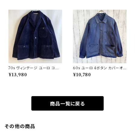
70s ヴィンテージ ユーロ コー
60s ユーロ 4ボタン カバーオ
デュロイ セットアップ ビンテー
ール ワークジャケット 月桂樹ボ
¥13,980
¥10,780
ジ
タン ヴィンテージ
商品一覧に戻る
その他の商品