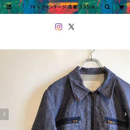
70's ヴィンテージ 古着 フランス軍
デニムジャケット スウィングトップ ユ
ーロミリタリー | VINTAGE&USE
D OWEYOU