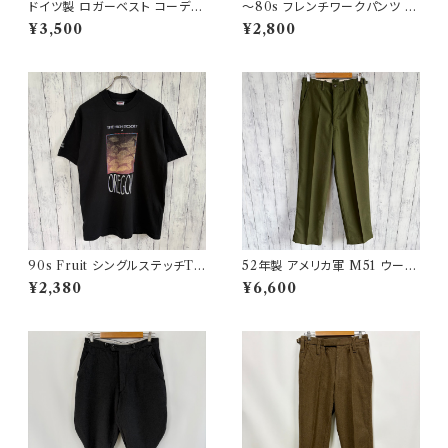
ドイツ製 ロガーベスト コーデュ
〜80s フレンチワークパンツ ユ
ロイベスト ワークベスト 黒 ダブ
ーロワーク コットンパンツ
¥3,500
¥2,800
ルブレスト
90s Fruit シングルステッチTシ
52年製 アメリカ軍 M51 ウール
ャツ プリントT
パンツ ミリタリーパンツ スラッ
¥2,380
¥6,600
クス ヴィンテージ US ARMY 1
3