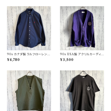
90s カナダ製 ラルフローレン
90s USA製 アクリルカーディガ
ボタンダウンシャツ Ralph Laur
ン レタード 紫 アメリカ製
¥4,780
¥3,500
en