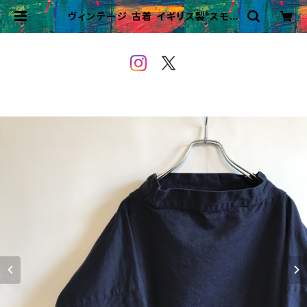
ヴィンテージ 古着 イギリス製 スモッ
クシャツ ユーロワーク プルオーバー
シャツ | VINTAGE&USED OW
EYOU