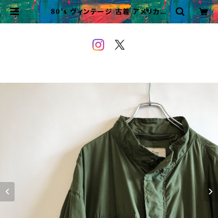
80's ヴィンテージ 古着 アメリカ軍
M65 フィッシュテールパーカ us ar
my ビンテージ 米軍 | VINTAGE
&USED OWEYOU