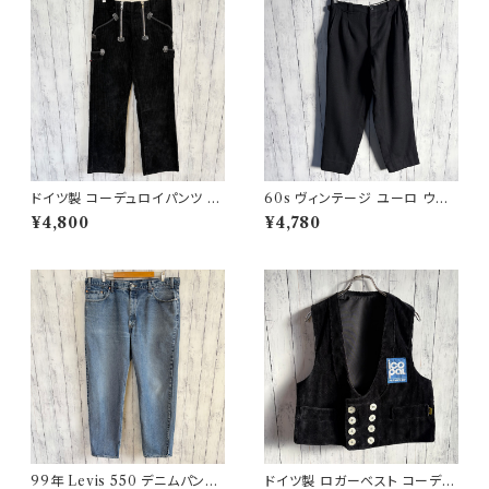
ドイツ製 コーデュロイパンツ ワ
60s ヴィンテージ ユーロ ウー
ークパンツ ユーロワーク
ルパンツ スラックス ビンテージ
¥4,800
¥4,780
32
99年 Levis 550 デニムパンツ
ドイツ製 ロガーベスト コーデュ