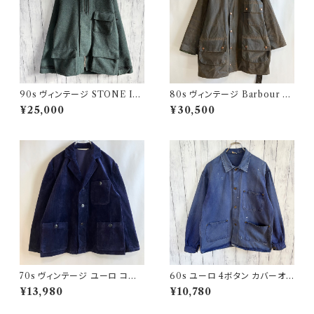
90s ヴィンテージ STONE ISL
80s ヴィンテージ Barbour 2
AND ウールジャケット ストーン
ワラント ソルウェイジッパー Sol
¥25,000
¥30,500
アイランド グリーンエッジ
way Zipper オイルドジャケット
70s ヴィンテージ ユーロ コー
60s ユーロ 4ボタン カバーオ
デュロイ セットアップ ビンテー
ール ワークジャケット 月桂樹ボ
¥13,980
¥10,780
ジ
タン ヴィンテージ