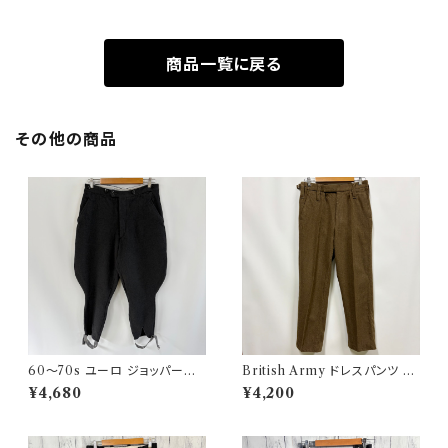
商品一覧に戻る
その他の商品
60〜70s ユーロ ジョッパーズ
British Army ドレスパンツ イ
パンツ ウールパンツ ヴィンテー
ギリス軍 スラックス ミリタリー
¥4,680
¥4,200
ジ 5
パンツ ウールパンツ2