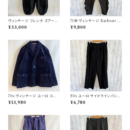
ヴィンテージ フレンチ ズアーブ
71年 ヴィンテージ Barbour 黄
パンツ ミリタリー フランス軍 フ
タグ インターナショナルパンツ
¥33,000
¥9,800
レンチアンティーク
オイルドパンツ Barbour
70s ヴィンテージ ユーロ コー
50s ユーロ サイドラインパンツ
デュロイ セットアップ ビンテー
ウールパンツ ワイドスラックドレ
¥13,980
¥6,780
ジ
スパンツ