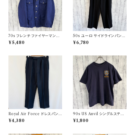
70s フレンチ ファイヤーマンジ
50s ユーロ サイドラインパンツ
ャケット ワークジャケット ヴィン
ウールパンツ ワイドスラックドレ
¥5,480
¥6,780
テージ
スパンツ
Royal Air Force ドレスパンツ
90s US Anvil シングルステッ
イギリス軍 スラックス ミリタリ
チTシャツ ニューヨーク警察 ヴ
¥4,380
¥1,800
ーパンツ 8
ィンテージ