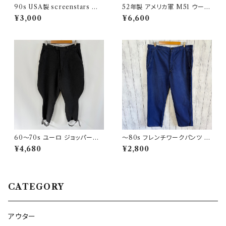
90s USA製 screenstars 湾
52年製 アメリカ軍 M51 ウール
岸戦争 シングルステッチTシャ
パンツ ミリタリーパンツ スラッ
¥3,000
¥6,600
ツ ヴィンテージTシャツ
クス ヴィンテージ US ARMY 1
3
60〜70s ユーロ ジョッパーズ
〜80s フレンチワークパンツ ユ
パンツ ウールパンツ ヴィンテー
ーロワーク コットンパンツ
¥4,680
¥2,800
ジ 5
CATEGORY
アウター