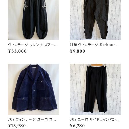
ヴィンテージ フレンチ ズアーブ
71年 ヴィンテージ Barbour 黄
パンツ ミリタリー フランス軍 フ
タグ インターナショナルパンツ
¥33,000
¥9,800
レンチアンティーク
オイルドパンツ Barbour
70s ヴィンテージ ユーロ コー
50s ユーロ サイドラインパンツ
デュロイ セットアップ ビンテー
ウールパンツ ワイドスラックドレ
¥13,980
¥6,780
ジ
スパンツ