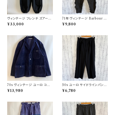
ヴィンテージ フレンチ ズアーブ
71年 ヴィンテージ Barbour 黄
パンツ ミリタリー フランス軍 フ
タグ インターナショナルパンツ
¥33,000
¥9,800
レンチアンティーク
オイルドパンツ Barbour
70s ヴィンテージ ユーロ コー
50s ユーロ サイドラインパンツ
デュロイ セットアップ ビンテー
ウールパンツ ワイドスラックドレ
¥13,980
¥6,780
ジ
スパンツ