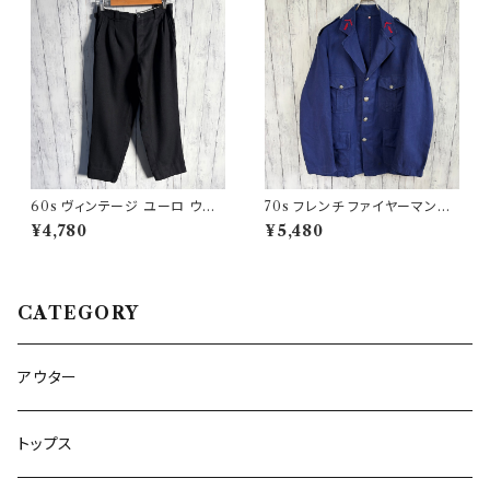
60s ヴィンテージ ユーロ ウー
70s フレンチ ファイヤーマンジ
ルパンツ スラックス ビンテージ
ャケット ワークジャケット ヴィン
¥4,780
¥5,480
32
テージ
CATEGORY
アウター
トップス