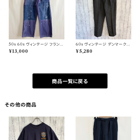
50s 60s ヴィンテージ フランス
60s ヴィンテージ デンマーク軍
軍 ワークパンツ ペンキ パッチワ
ウールパンツ ミリタリーパンツ
¥13,000
¥5,280
ーク
スラックス
商品一覧に戻る
その他の商品