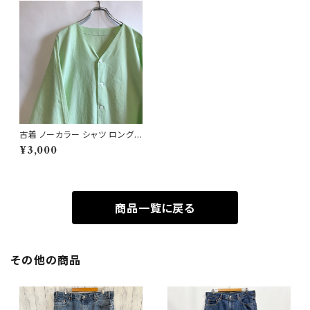
古着 ノーカラー シャツ ロングシ
ャツ ロング丈 ドレスシャツ ワー
¥3,000
クコート
商品一覧に戻る
その他の商品