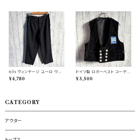
ツ ヴィンテージTシャツ
60s ヴィンテージ ユーロ ウー
ドイツ製 ロガーベスト コーデュ
ルパンツ スラックス ビンテージ
ロイベスト ワークベスト 黒 ダブ
¥4,780
¥3,500
32
ルブレスト
CATEGORY
アウター
トップス