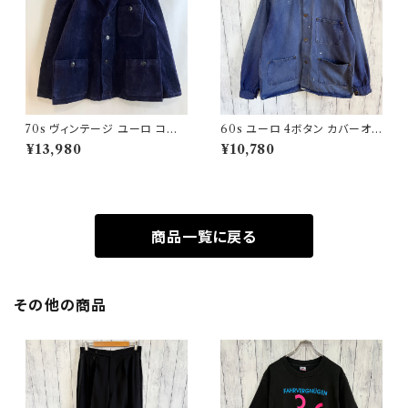
70s ヴィンテージ ユーロ コー
60s ユーロ 4ボタン カバーオ
デュロイ セットアップ ビンテー
ール ワークジャケット 月桂樹ボ
¥13,980
¥10,780
ジ
タン ヴィンテージ
商品一覧に戻る
その他の商品