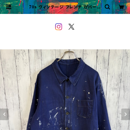
70s ヴィンテージ フレンチ カバーオ
ール ワークジャケット ペンキ ユーロ
ワーク | VINTAGE&USED OW
EYOU