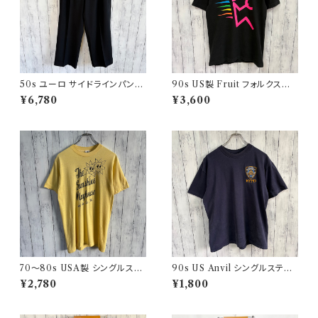
50s ユーロ サイドラインパンツ
90s US製 Fruit フォルクスワ
ウールパンツ ワイドスラックドレ
ーゲン シングルステッチTシャツ
¥6,780
¥3,600
スパンツ
ヴィンテージTシャツ アド 企業
70〜80s USA製 シングルステ
90s US Anvil シングルステッ
ッチT ヴィンテージTシャツ
チTシャツ ニューヨーク警察 ヴ
¥2,780
¥1,800
ィンテージ