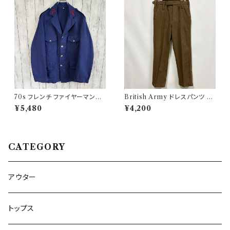
70s フレンチ ファイヤーマンジ
British Army ドレスパンツ イ
ャケット ワークジャケット ヴィン
ギリス軍 スラックス ミリタリー
¥5,480
¥4,200
テージ
パンツ ウールパンツ2
CATEGORY
アウター
トップス