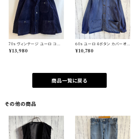
70s ヴィンテージ ユーロ コー
60s ユーロ 4ボタン カバーオ
デュロイ セットアップ ビンテー
ール ワークジャケット 月桂樹ボ
¥13,980
¥10,780
ジ
タン ヴィンテージ
商品一覧に戻る
その他の商品