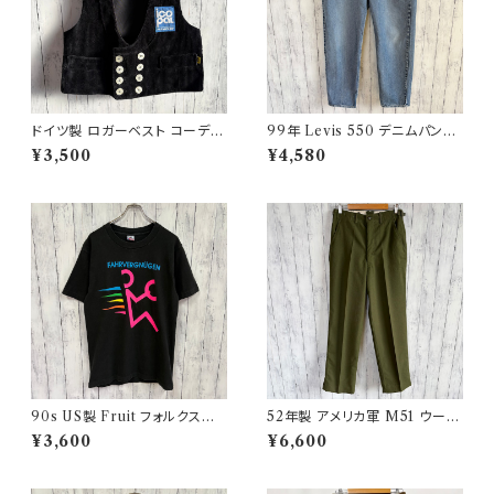
ドイツ製 ロガーベスト コーデュ
99年 Levis 550 デニムパンツ
ロイベスト ワークベスト 黒 ダブ
ワイドデニム リーバイス ヴィン
¥3,500
¥4,580
ルブレスト
テージ 21
90s US製 Fruit フォルクスワ
52年製 アメリカ軍 M51 ウール
ーゲン シングルステッチTシャツ
パンツ ミリタリーパンツ スラッ
¥3,600
¥6,600
ヴィンテージTシャツ アド 企業
クス ヴィンテージ US ARMY 1
3