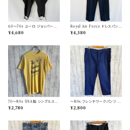
60〜70s ユーロ ジョッパーズ
Royal Air Force ドレスパンツ
パンツ ウールパンツ ヴィンテー
イギリス軍 スラックス ミリタリ
¥4,680
¥4,380
ジ 5
ーパンツ 8
70〜80s USA製 シングルステ
〜80s フレンチワークパンツ ユ
ッチT ヴィンテージTシャツ
ーロワーク コットンパンツ
¥2,780
¥2,800