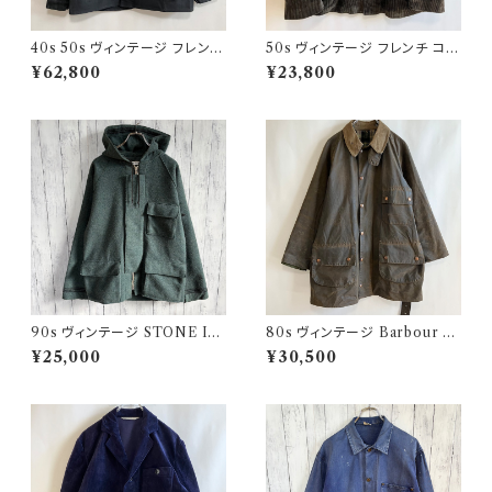
40s 50s ヴィンテージ フレンチ
50s ヴィンテージ フレンチ コー
Vポケ ブラックモールスキンジャ
デュロイジャケット ビンテージ
¥62,800
¥23,800
ケット カバーオール
ファーマーズジャケット
90s ヴィンテージ STONE ISL
80s ヴィンテージ Barbour 2
AND ウールジャケット ストーン
ワラント ソルウェイジッパー Sol
¥25,000
¥30,500
アイランド グリーンエッジ
way Zipper オイルドジャケット