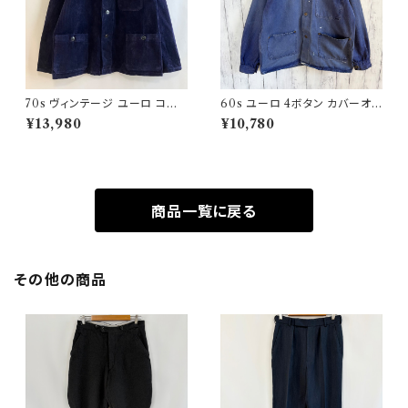
70s ヴィンテージ ユーロ コー
60s ユーロ 4ボタン カバーオ
デュロイ セットアップ ビンテー
ール ワークジャケット 月桂樹ボ
¥13,980
¥10,780
ジ
タン ヴィンテージ
商品一覧に戻る
その他の商品