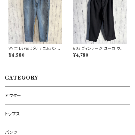
99年 Levis 550 デニムパンツ
60s ヴィンテージ ユーロ ウー
ワイドデニム リーバイス ヴィン
ルパンツ スラックス ビンテージ
¥4,580
¥4,780
テージ 21
32
CATEGORY
アウター
トップス
パンツ