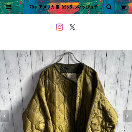
70s アメリカ軍 M65 フィッシュテー
ルパーカー ライナージャケット モッ
ズコート ヴィンテージ Large | VI
NTAGE&USED OWEYOU