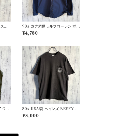
グルステッ
90s カナダ製 ラルフローレン ボタ
star
ンダウンシャツ Ralph Lauren
¥4,780
 GA
80s USA製 ヘインズ BEEFY シ
ユーロ
ングルステッチTシャツ ヴィンテー
¥3,000
ジTシャツ ポケT