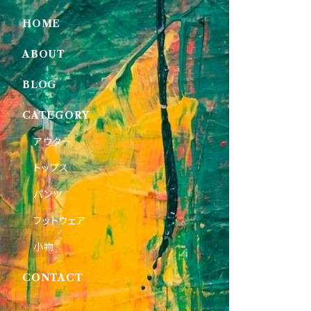
HOME
ABOUT
BLOG
CATEGORY
アウター
トップス
パンツ
フットウェア
小物
CONTACT