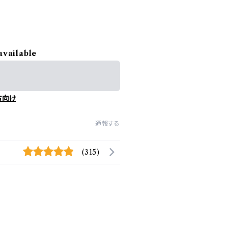
available
方向け
通報する
(315)