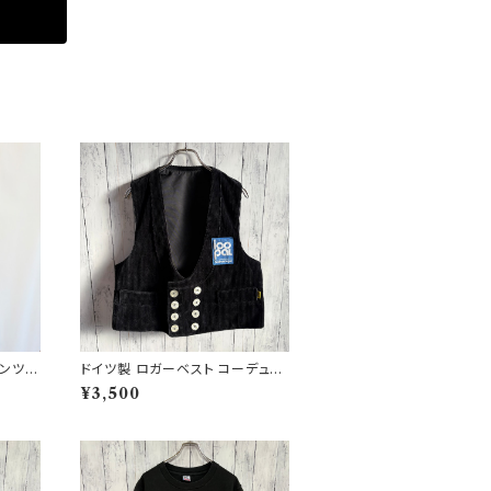
パンツ
ドイツ製 ロガーベスト コーデュロ
タリーパ
イベスト ワークベスト 黒 ダブルブ
¥3,500
レスト