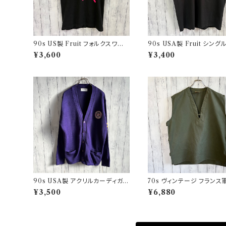
90s US製 Fruit フォルクスワー
90s USA製 Fruit シン
ゲン シングルステッチTシャツ ヴィ
チTシャツ ポケットT screen
¥3,600
¥3,400
ンテージTシャツ アド 企業
s ヴィンテージ
90s USA製 アクリルカーディガン
70s ヴィンテージ フランス軍
レタード 紫 アメリカ製
Oベスト ミリタリーベスト 
¥3,500
¥6,880
ミリタリー