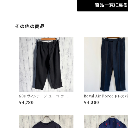
商品一覧に戻る
その他の商品
60s ヴィンテージ ユーロ ウール
Royal Air Force ドレス
パンツ スラックス ビンテージ 32
イギリス軍 スラックス ミリ
¥4,780
¥4,380
ンツ 8