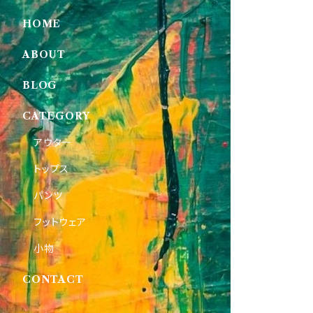
HOME
ABOUT
BLOG
CATEGORY
アウター
トップス
パンツ
フットウェア
小物
CONTACT