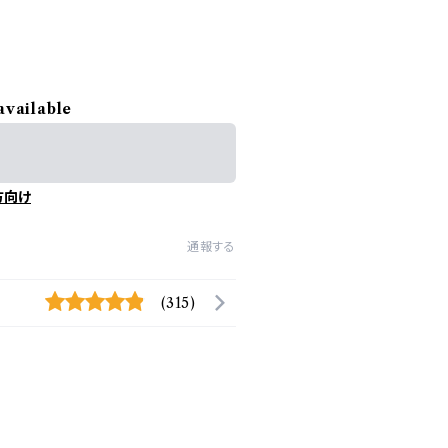
available
方向け
通報する
(315)