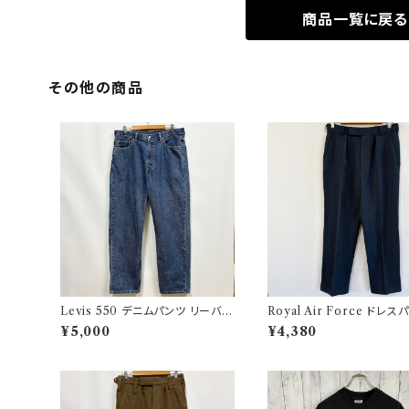
商品一覧に戻る
その他の商品
Levis 550 デニムパンツ リーバイ
Royal Air Force ドレス
ス ワイドデニム 3
イギリス軍 スラックス ミリ
¥5,000
¥4,380
ンツ 8