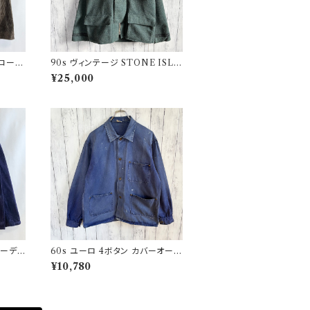
 コーデ
90s ヴィンテージ STONE ISLA
 ファ
ND ウールジャケット ストーンア
¥25,000
イランド グリーンエッジ
コーデュ
60s ユーロ 4ボタン カバーオール
ジ
ワークジャケット 月桂樹ボタン ヴ
¥10,780
ィンテージ