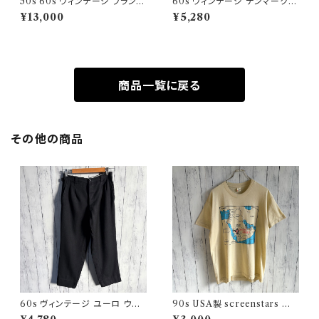
50s 60s ヴィンテージ フランス
60s ヴィンテージ デンマーク軍
軍 ワークパンツ ペンキ パッチワ
ウールパンツ ミリタリーパンツ
¥13,000
¥5,280
ーク
スラックス
商品一覧に戻る
その他の商品
60s ヴィンテージ ユーロ ウー
90s USA製 screenstars 湾
ルパンツ スラックス ビンテージ
岸戦争 シングルステッチTシャ