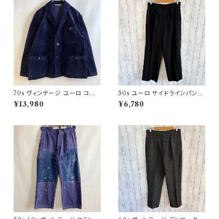
70s ヴィンテージ ユーロ コー
50s ユーロ サイドラインパンツ
デュロイ セットアップ ビンテー
ウールパンツ ワイドスラックドレ
¥13,980
¥6,780
ジ
スパンツ