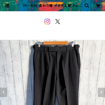
70〜80s 変わり種 イギリス軍 ドレス
パンツ ミリタリースラックス ユーロ
ミリタリー | VINTAGE&USED O
WEYOU