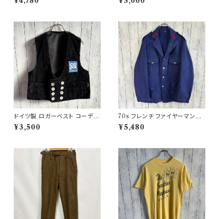
¥4,780
¥3,000
32
ツ ヴィンテージTシャツ
ドイツ製 ロガーベスト コーデュ
70s フレンチ ファイヤーマンジ
ロイベスト ワークベスト 黒 ダブ
ャケット ワークジャケット ヴィン
¥3,500
¥5,480
ルブレスト
テージ