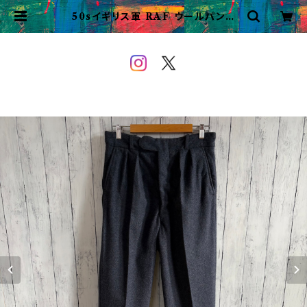
50sイギリス軍 RAF ウールパンツ
ミリタリーパンツ スラックス ビンテ
ージ 23 | VINTAGE&USED O
WEYOU