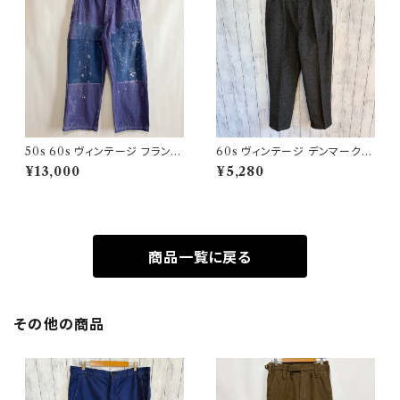
50s 60s ヴィンテージ フランス
60s ヴィンテージ デンマーク軍
軍 ワークパンツ ペンキ パッチワ
ウールパンツ ミリタリーパンツ
¥13,000
¥5,280
ーク
スラックス
商品一覧に戻る
その他の商品