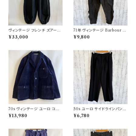
ヴィンテージ フレンチ ズアーブ
71年 ヴィンテージ Barbour 黄
パンツ ミリタリー フランス軍 フ
タグ インターナショナルパンツ
¥33,000
¥9,800
レンチアンティーク
オイルドパンツ Barbour
70s ヴィンテージ ユーロ コー
50s ユーロ サイドラインパンツ
デュロイ セットアップ ビンテー
ウールパンツ ワイドスラックドレ
¥13,980
¥6,780
ジ
スパンツ