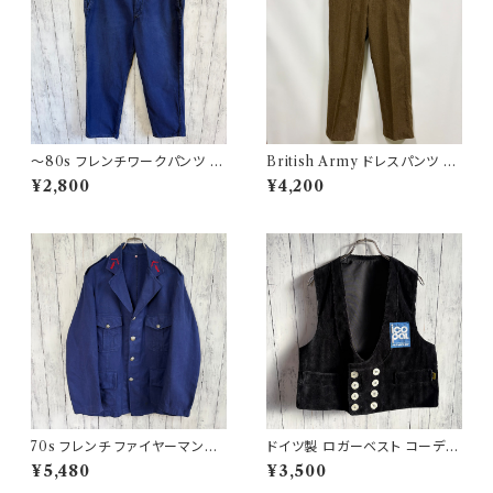
〜80s フレンチワークパンツ ユ
British Army ドレスパンツ イ
ーロワーク コットンパンツ
ギリス軍 スラックス ミリタリー
¥2,800
¥4,200
パンツ ウールパンツ2
70s フレンチ ファイヤーマンジ
ドイツ製 ロガーベスト コーデュ
ャケット ワークジャケット ヴィン
ロイベスト ワークベスト 黒 ダブ
¥5,480
¥3,500
テージ
ルブレスト